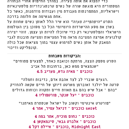
כדי למצוא את אותה צעירה. במהלך החיפוש אחרי הבחורה
המסתורית היא פוגשת שורה של נשים טרנסג’נדריות פלסטינאיות
וישראליות, המתפרנסות מעבודת מין ועבודות מזדמנות, כאשר כל
אחת מגשימה את חלומה בדרכה.
הסרט
“היפהפייה מעזה”
הוא שיר הלל לאותן נשים שחוות על
בשרן את מסע ההישרדות היומיומי הכל כך מסוכן בין העולמות
הישראלי והפלסטינאי רק כדי שיוכלו להיות הן עצמן. זוהי יצירה
קולנועית אמיצה המציבה מראה מול המציאות ומציעה תובנות לגבי
המאבק של אותן נשים למימוש עצמי בתוך מציאות שכל כולה
קונפליקט ודיכוי.
הביקורות משבחות:
“הסרט מספק הצצה, מרתקת וכואבת כאחד, לפצעים פתוחים
שנמצאים ממש כאן, ברחובות תל אביב”
4.5 כוכבים – מאיה גדש, מעריב
“רגעים שוברי לב לצד אהבת אדם, נדיבות וחמלה.
סרטה של יולנד זאוברמן משרטט דיוקן של חיים שקשה להחזיק
בהם – אבל שיש בהם גם תאוות חיים ותקווה וכוחות גדולים”
4 כוכבים – יעל שנקר, פורטפוליו
“פורטרט אינטימי וקשוב על ישראל שנסתרת מאיתנו”
4 כוכבים – דניאל עמיר, אתר seret
4 כוכבים – נחום מוכיח, אתר במה
4 כוכבים – אלברט גבאי, סינמאקשן
4 כוכבים – איילת דקל, Midnight East