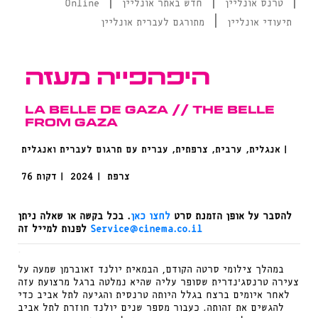
|
|
|
טרנס אונליין
חדש באתר אונליין
Online
|
תיעודי אונליין
מתורגם לעברית אונליין
היפהפייה מעזה
La belle de Gaza // The Belle
from Gaza
אנגלית, ערבית, צרפתית, עברית עם תרגום לעברית ואנגלית |
צרפת
2024 |
76 דקות |
להסבר על אופן הזמנת סרט
לחצו כאן
. בכל בקשה או שאלה ניתן
Service@cinema.co.il
לפנות למייל זה
.
במהלך צילומי סרטה הקודם, הבמאית יולנד זאוברמן שמעה על
צעירה טרנסג’נדרית שסופר עליה שהיא נמלטה ברגל מרצועת עזה
לאחר איומים ברצח בגלל היותה טרנסית והגיעה לתל אביב כדי
להגשים את זהותה. כעבור מספר שנים יולנד חוזרת לתל אביב