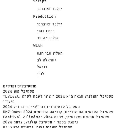
Script
יולנד זאוברמן
Production
יולנד זאוברמן
ברונו נהון
אוליבייה פר
With
תאלין אבו חנא
ישראלה לב
דניאל
לורן
פסטיבלים ופרסים:
פסטיבל קאן 2024
TLVfest: פסטיבל הקולנוע הגאה ת”א 2024 – ציון לשבח לסרט
תיעודי
פסטיבל סרטים ריו דה ז’ניירו, ברזיל 2024
DMZ Docs: פסטיבל הסרטים התיעודיים, קוריאה הדרומית 2024
Festival 2 Cinéma: פסטיבל סרטים ואלנסיין, צרפת 2024
ניפגש בכפר – פסטיבל קולנוע, צרפת 2024
B3: פסטיבל תמונות נעות, גרמניה 2024