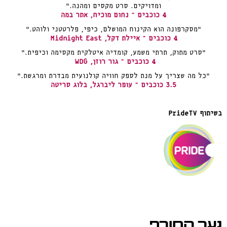
ומדויקים. סרט מקסים ומהנה."
4 כוכבים – נחום מוכיח, אתר במה
"מסקרפונה הוא הקינוח המושלם, כיפי, פלרטטני ולוהט."
4 כוכבים – איילת דקל, Midnight East
"סרט מתוק, תרתי משמע, קומדיה איטלקית מקסימה וכיפית."
4 כוכבים – גור רוזן, WDG
"כל מה שצריך על מנת לספק חוויה קולנועית מבדרת ומרגשת."
3.5 כוכבים – עופר ליברגל, בלוג סריטה
בשיתוף PrideTV
נער החורף