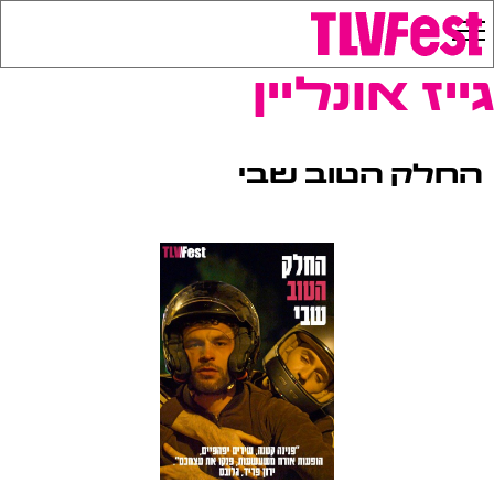
גייז אונליין
החלק הטוב שבי