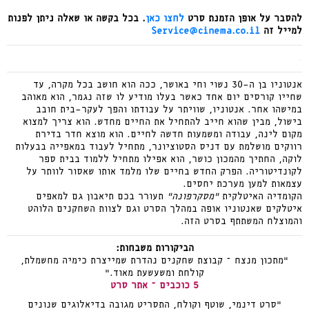
להסבר על אופן הזמנת סרט
לחצו כאן
. בכל בקשה או שאלה ניתן לפנות
למייל זה
Service@cinema.co.il
.
אנטוניו בן ה-30 נשוי וחי באושר, ככה הוא חושב בכל מקרה, עד
שחייו קורסים יום אחד כאשר בעלו מודיע לו שזה נגמר, הוא מאוהב
במישהו אחר. אנטוניו, שוויתר על עבודתו והפך לעקר-בית חובב
בישול, מבין שהוא חייב להתחיל את החיים מחדש. הוא צריך למצוא
מקום לינה, עבודה ומשמעות חדשה לחיים. הוא מוצא חדר בדירת
רווקים מושלמת עם דניס הסטוציונר, מתחיל לעבוד במאפייה בבעלות
לוקה, החתיך מהמכון כושר, הוא אפילו מתחיל ללמוד בבית ספר
לקונדיטוריה. הפרק החדש בחיים שלו מלמד אותו שאסור לוותר על
עצמאות למען מערכת יחסים.
הקומדיה האיטלקית
“מסקרפונה”
תעורר בכם תיאבון גם למאפים
איטלקים שאנטוניו אופה במהלך הסרט וגם לצוות השחקנים הלוהט
והמוצלח המשתתף בסרט הזה.
הביקורות משבחות:
"מתכון מנצח – קבוצת שחקנים נהדרת שמייצרת כימיה מחשמלת,
קולחת ומשעשעת מאוד."
5 כוכבים – אתר סרט
"סרט דינמי, שוטף וקולח, התסריט מגובה בדיאלוגים שנונים