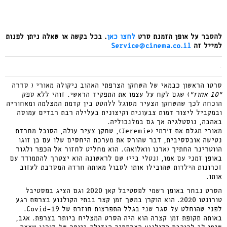
להסבר על אופן הזמנת סרט
לחצו כאן
. בכל בקשה או שאלה ניתן לפנות
למייל זה
Service@cinema.co.il
.
סרטו הראשון כבמאי של השחקן הצרפתי האהוב ניקולה מאורי ( סדרה
"10 אחוז"
) שגם לקח על עצמו את התפקיד הראשי. זוהי ללא ספק
הוכחה לכך שהשחקן הצעיר מסוגל ללהטט בין קדמת המצלמה ומאחוריה
ובמקביל ליצור דמות צבעונית וקיצונית בעלילה רבת רבדים עמוסה
באהבה, נוסטלגיה אך גם במלנכוליה.
מאורי מגלם את ז’רמי (Jeremie), שחקן צעיר עולה, הסובל מחרדת
נטישה אובססיבית, דבר שהורס את מערכת היחסים שלו עם בן זוגו
הווטרינר החתיך (ארנו וואלואה). הוא מחליט לחזור אל הכפר ולגור
באופן זמני עם אמו, (נטלי ביי) שם לראשונה הוא יצטרך להתמודד עם
זכרונות הילדות שהובילו אותו לסבול מאותה חרדה המסרבת לעזוב
אותו.
הסרט נבחר באופן רשמי לפסטיבל קאן 2020 וגם הציג בפסטיבל
טורונטו 2020. הוא הוקרן במשך זמן קצר בבתי הקולנוע בצרפת רגע
לפני שהוחלט על סגר שני בגלל התפרצות חוזרת של Covid-19.
באותה תקופת זמן קצרה הוא היה הסרט המצליח ביותר בצרפת. אגב,