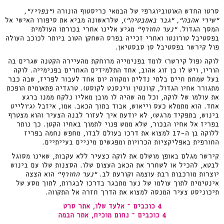
.
סרטו החדש האוטוביוגרפי של הבמאי כריסטוף הונורה (
"בפריז",
"שירי אהבה", "גבר באמבטיה"
), שלראשונה מביא את סיפורו האישי אל
המסך הגדול.
"נער החורף"
מגיע אלינו אחרי בכורתו העולמית
בפסטיבל טורונטו ואחרי זכייה בפרס השחקן הטוב ביותר לכוכב העולה
פול קירשר בפסטיבל סן סבסטיאן.
לוקה (פול קירשר) לומד בפנימייה מרוחקת מהעיירה הקטנה שגרים בה
הוריו, ויש לו בן זוג אהוב, אחד התלמידים האחרים בפנימייה. לוקה
בעל שמחת חיים בלתי נדלית ומקווה יום אחד לעבור לפריז, שבה כבר
מתגורר אחיו הגדול, קוונטין (וינסנט לקוסט). טרגדיה פתאומית הופכת
את עולמו של לוקה, וכל מה שהיה לו מובן מאליו נלקח ממנו ברגע
אחד. הוא מתמלא כעס וייאוש, אבוד בתוך הכאב. אמו, איזבל (ג'ולייט
בינוש, בתפקיד מרגש), לא יודעת איך לעזור לבנה הצעיר והוא מצטרף
בפריז אל אחיו הבכור, שלא ממש פנוי לתמוך באחיו הקטן. כך נותר
ללוקה בן ה-17 למצוא את דרכו בעולם לבדו, מחפש נחמה בפריז
החורפית באפליקציות הכרויות ומפגשים מיניים בעייתיים.
קירשר מגלם באופן מושלם את לוקה כצעיר ללא עקבות, שאינו מסוגל
לבטא, להכיל או לשחרר את הכאב העצום שלו. הסצנות שלו עם בינוש
יוצרות מורכבות רבת עוצמה וקורעת לב.
"נער החורף"
הוא הצצה
אינטימית לתוך עולמו של נער מתבגר בדרכו לבגרות, לתוך מסע של
תיכוניסט צעיר המנסה למצוא את הדרך חזרה אל התקווה.
4 כוכבים – אלעד שלו, אתר סרט
4 כוכבים – נחום מוכיח, אתר הבמה